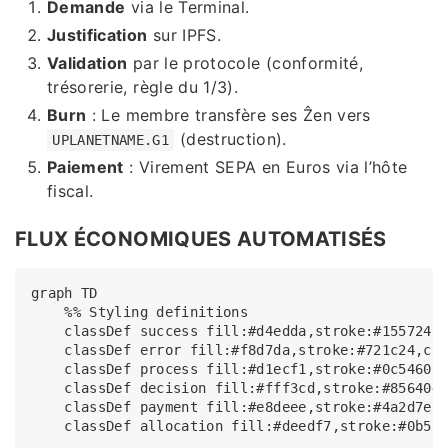
Demande
via le Terminal.
Justification
sur IPFS.
Validation
par le protocole (conformité,
trésorerie, règle du 1/3).
Burn
: Le membre transfère ses Ẑen vers
(destruction).
UPLANETNAME.G1
Paiement
: Virement SEPA en Euros via l’hôte
fiscal.
FLUX ÉCONOMIQUES AUTOMATISÉS
graph TD

    %% Styling definitions

    classDef success fill:#d4edda,stroke:#155724,c
    classDef error fill:#f8d7da,stroke:#721c24,col
    classDef process fill:#d1ecf1,stroke:#0c5460,c
    classDef decision fill:#fff3cd,stroke:#856404,
    classDef payment fill:#e8deee,stroke:#4a2d7e,c
    classDef allocation fill:#deedf7,stroke:#0b539