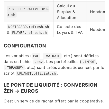
Calcul du
ZEN.COOPERATIVE.3x1-
Surplus &
Hebdomad
3.sh
Allocation
Collecte des
NOSTRCARD.refresh.sh
Hebdomad
&
Loyers & TVA
PLAYER.refresh.sh
CONFIGURATION
Les variables (
,
, etc.) sont définies
PAF
TVA_RATE
dans un fichier
. Les portefeuilles (
,
.env
.IMPOT
, etc.) sont créés automatiquement par le
.TREASURY
script
.
UPLANET.official.sh
LE PONT DE LIQUIDITÉ : CONVERSION
ẐEN → EUROS
C’est un service de rachat offert par la coopérative.