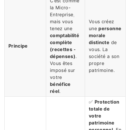
C’est comme
la Micro-
Entreprise,
mais vous
Vous créez
tenez une
une
personne
comptabilité
morale
complète
distincte
de
Principe
(recettes -
vous. La
dépenses)
.
société a son
Vous êtes
propre
imposé sur
patrimoine.
votre
bénéfice
réel
.
✅
Protection
totale de
votre
patrimoine
personnel
. En