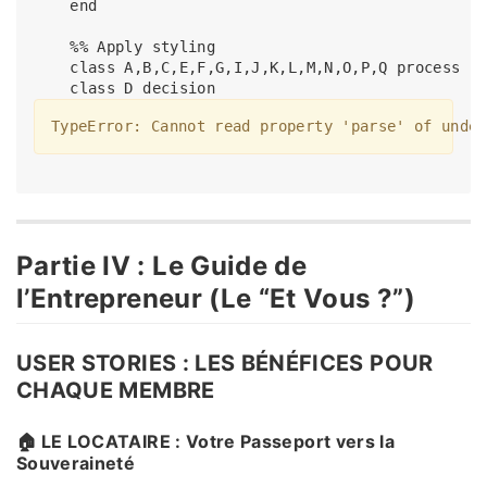
    end

    %% Apply styling

    class A,B,C,E,F,G,I,J,K,L,M,N,O,P,Q process

TypeError: Cannot read property 'parse' of undef
Partie IV : Le Guide de
l’Entrepreneur (Le “Et Vous ?”)
USER STORIES : LES BÉNÉFICES POUR
CHAQUE MEMBRE
🏠 LE LOCATAIRE : Votre Passeport vers la
Souveraineté