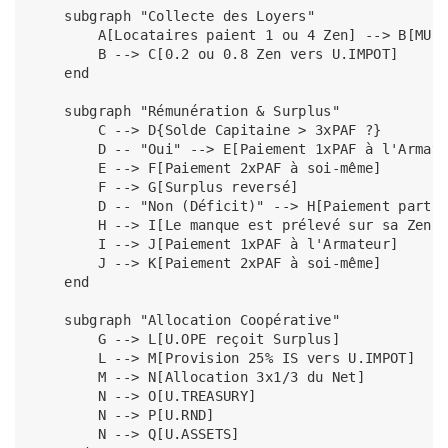
    subgraph "Collecte des Loyers"

        A[Locataires paient 1 ou 4 Zen] --> B[MULT
        B --> C[0.2 ou 0.8 Zen vers U.IMPOT]

    end

    subgraph "Rémunération & Surplus"

        C --> D{Solde Capitaine > 3xPAF ?}

        D -- "Oui" --> E[Paiement 1xPAF à l'Armate
        E --> F[Paiement 2xPAF à soi-même]

        F --> G[Surplus reversé]

        D -- "Non (Déficit)" --> H[Paiement partie
        H --> I[Le manque est prélevé sur sa ZenCa
        I --> J[Paiement 1xPAF à l'Armateur]

        J --> K[Paiement 2xPAF à soi-même]

    end

    subgraph "Allocation Coopérative"

        G --> L[U.OPE reçoit Surplus]

        L --> M[Provision 25% IS vers U.IMPOT]

        M --> N[Allocation 3x1/3 du Net]

        N --> O[U.TREASURY]

        N --> P[U.RND]

        N --> Q[U.ASSETS]
