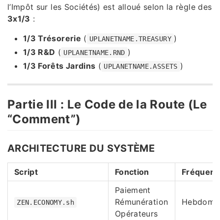
l’Impôt sur les Sociétés) est alloué selon la règle des
3x1/3
:
1/3 Trésorerie
(
)
UPLANETNAME.TREASURY
1/3 R&D
(
)
UPLANETNAME.RND
1/3 Forêts Jardins
(
)
UPLANETNAME.ASSETS
Partie III : Le Code de la Route (Le
“Comment”)
ARCHITECTURE DU SYSTÈME
Script
Fonction
Fréquen
Paiement
Rémunération
Hebdomad
ZEN.ECONOMY.sh
Opérateurs