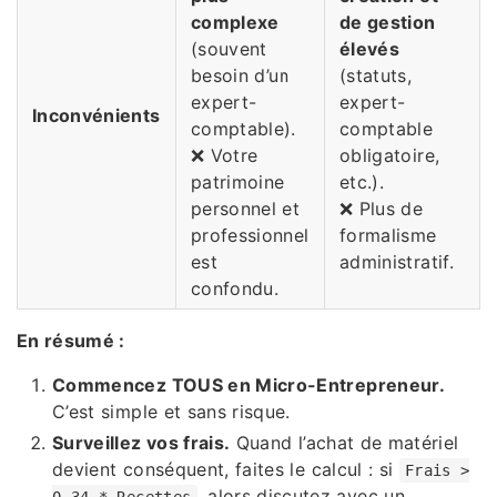
complexe
de gestion
(souvent
élevés
besoin d’un
(statuts,
expert-
expert-
Inconvénients
comptable).
comptable
❌ Votre
obligatoire,
patrimoine
etc.).
personnel et
❌ Plus de
professionnel
formalisme
est
administratif.
confondu.
En résumé :
Commencez TOUS en Micro-Entrepreneur.
C’est simple et sans risque.
Surveillez vos frais.
Quand l’achat de matériel
devient conséquent, faites le calcul : si
Frais >
, alors discutez avec un
0.34 * Recettes