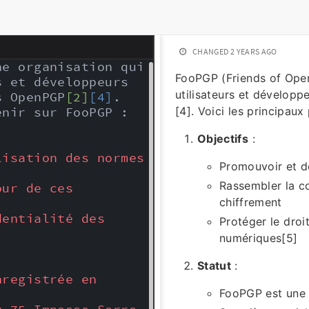
CHANGED
2 YEARS AGO
e organisation qui 
FooPGP (Friends of Open
 et développeurs 
utilisateurs et dévelop
s OpenPGP
[2]
[4]
. 
enir sur FooPGP :
[4]. Voici les principaux
Objectifs
:
isation des normes 
Promouvoir et d
Rassembler la c
ur de ces 
chiffrement
entialité des 
Protéger le droi
numériques[5]
Statut
:
registrée en 
FooPGP est une 