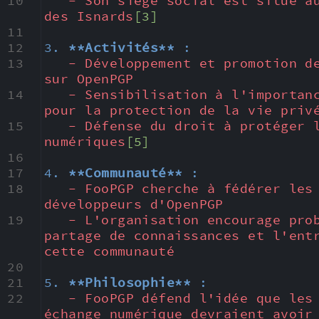
10
- Son siège social est situé au
des Isnards
[3]
11
12
3. 
**Activités**
 :
13
- Développement et promotion de
sur OpenPGP
14
- Sensibilisation à l'importanc
pour la protection de la vie priv
15
- Défense du droit à protéger l
numériques
[5]
16
17
4. 
**Communauté**
 :
18
- FooPGP cherche à fédérer les 
développeurs d'OpenPGP
19
- L'organisation encourage prob
partage de connaissances et l'entr
cette communauté
20
21
5. 
**Philosophie**
 :
22
- FooPGP défend l'idée que les 
échange numérique devraient avoir 