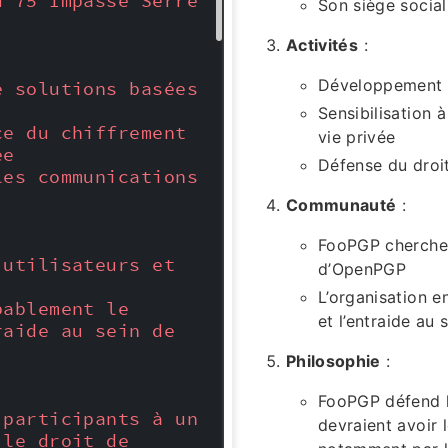
 75 Impasse Serre 
Son siège social
Activités
:
Développement 
 solutions basées 
Sensibilisation 
e du chiffrement 
vie privée
ée
Défense du droi
es communications 
Communauté
:
FooPGP cherche à
utilisateurs et 
d’OpenPGP
L’organisation 
ablement le 
et l’entraide au
aide au sein de 
Philosophie
:
FooPGP défend l
participants à un 
devraient avoir 
le droit de 