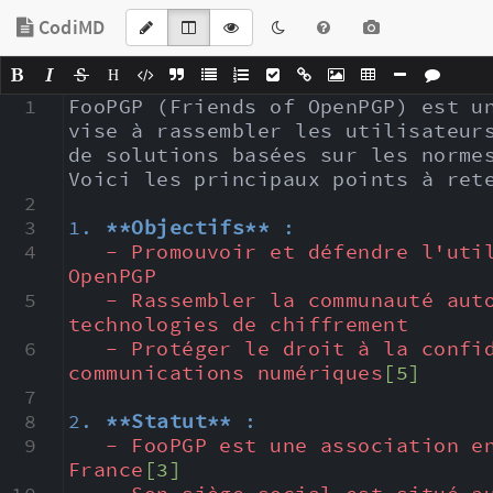
CodiMD
H
1
FooPGP (Friends of OpenPGP) est un
vise à rassembler les utilisateurs
de solutions basées sur les norme
Voici les principaux points à ret
2
3
1. 
**Objectifs**
 :
4
- Promouvoir et défendre l'util
OpenPGP
5
- Rassembler la communauté auto
technologies de chiffrement
6
- Protéger le droit à la confid
communications numériques
[5]
7
8
2. 
**Statut**
 :
9
- FooPGP est une association en
France
[3]