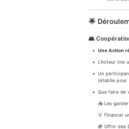
🌟 Déroule
👥 Coopérati
Une Action r
L’Acteur tire 
Un participa
(établie pour 
Que faire de 
📥 Les garder
💡 Financer u
🎁 Offrir des