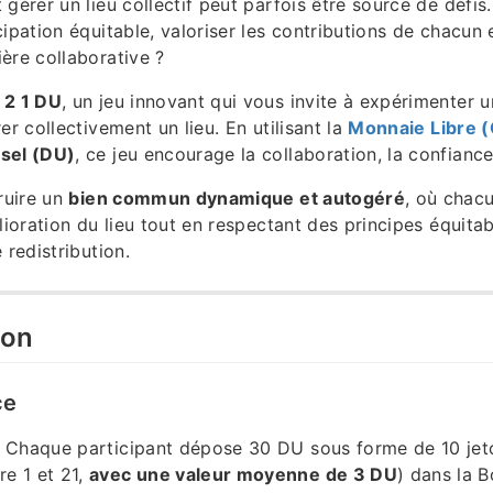
 gérer un lieu collectif peut parfois être source de déf
cipation équitable, valoriser les contributions de chacun
ère collaborative ?
 2 1 DU
, un jeu innovant qui vous invite à expérimenter 
er collectivement un lieu. En utilisant la
Monnaie Libre (
sel (DU)
, ce jeu encourage la collaboration, la confiance
truire un
bien commun dynamique et autogéré
, où chacu
lioration du lieu tout en respectant des principes équita
 redistribution.
ion
ce
 Chaque participant dépose 30 DU sous forme de 10 jet
re 1 et 21,
avec une valeur moyenne de 3 DU
) dans la B