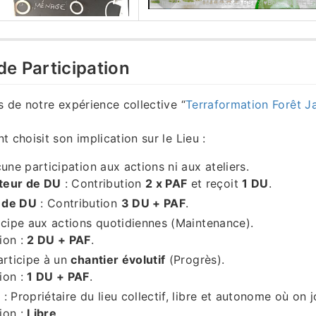
de Participation
s de notre expérience collective “
Terraformation Forêt J
 choisit son implication sur le Lieu :
une participation aux actions ni aux ateliers.
teur de DU
: Contribution
2 x PAF
et reçoit
1 DU
.
 de DU
: Contribution
3 DU + PAF
.
icipe aux actions quotidiennes (Maintenance).
ion :
2 DU + PAF
.
articipe à un
chantier évolutif
(Progrès).
ion :
1 DU + PAF
.
r
: Propriétaire du lieu collectif, libre et autonome où on 
ion :
Libre