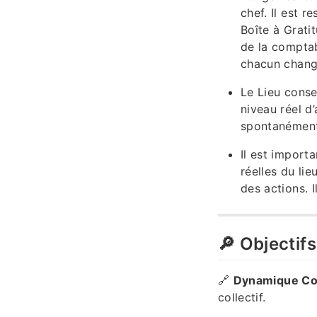
chef. Il est r
Boîte à Grati
de la comptab
chacun change
Le Lieu conse
niveau réel d’
spontanément 
Il est import
réelles du lie
des actions. I
🔎 Objectif
🔗
Dynamique Col
collectif.