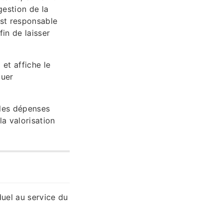
gestion de la
est responsable
in de laisser
et affiche le
buer
 les dépenses
la valorisation
duel au service du