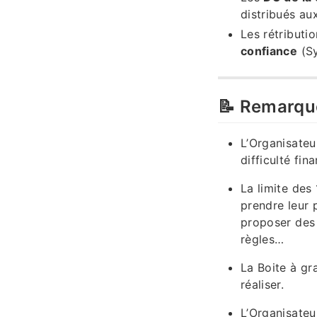
distribués au
Les rétributi
confiance
(Sy
📝 Remarqu
L’Organisateu
difficulté fin
La limite des
prendre leur 
proposer des
règles…
La Boite à gra
réaliser.
L’Organisateu