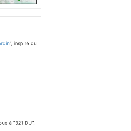
ardin
”, inspiré du
joue à “321 DU”.