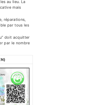
es au lieu. La
cative mais
e, réparations,
able par tous les
u” doit acquitter
ser par le nombre
EN)