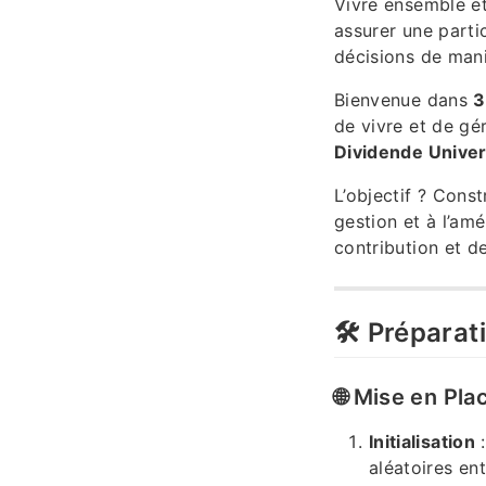
Vivre ensemble et
assurer une parti
décisions de mani
Bienvenue dans
3
de vivre et de gér
Dividende Univer
L’objectif ? Cons
gestion et à l’amé
contribution et de
🛠️ Préparat
🌐 Mise en Pla
Initialisation
:
aléatoires ent