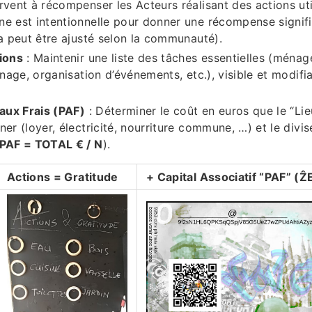
rvent à récompenser les Acteurs réalisant des actions util
e est intentionnelle pour donner une récompense signifi
la peut être ajusté selon la communauté).
ions
: Maintenir une liste des tâches essentielles (ménag
inage, organisation d’événements, etc.), visible et modifi
 aux Frais (PAF)
: Déterminer le coût en euros que le “Lie
ner (loyer, électricité, nourriture commune, …) et le divi
PAF = TOTAL € / N
).
Actions = Gratitude
+ Capital Associatif “PAF” (Ẑ