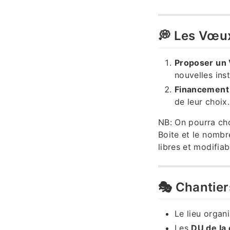
💭 Les Vœu
Proposer un
nouvelles inst
Financement
de leur choix.
NB: On pourra cho
Boite et le nombr
libres et modifia
🎭 Chantier
Le lieu organ
Les
DU de la