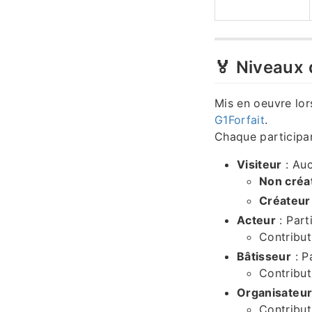
🏅 Niveaux 
Mis en oeuvre lor
G1Forfait
.
Chaque participant
Visiteur
: Auc
Non créa
Créateur
Acteur
: Part
Contribut
Bâtisseur
: P
Contribut
Organisateu
Contribut