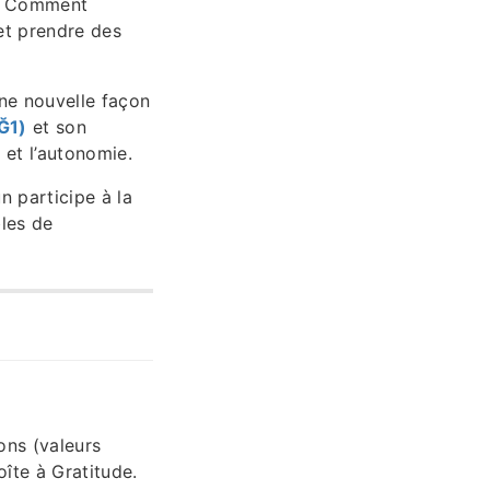
is. Comment
 et prendre des
une nouvelle façon
Ğ1)
et son
 et l’autonomie.
n participe à la
bles de
ons (valeurs
oîte à Gratitude.