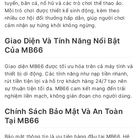
tuyến, bắn cá, nổ hũ và các trò chơi thể thao ảo.
Mỗi trò chơi được thiết kế sinh động, kèm theo
nhiều cơ hội đổi thưởng hấp dẫn, giúp người chơi
cảm nhận sự hứng khởi không ngừng.
Giao Diện Và Tính Năng Nổi Bật
Của MB66
Giao diện MB66 được tối ưu hóa trên cả máy tính và
thiết bị di động. Các tính năng như nạp tiền nhanh,
rút tiền tiện lợi và hỗ trợ khách hàng 24/7 tạo nên
sự thuận tiện tối đa. MB66 cam kết mang đến trải
nghiệm liền mạch, không gián đoạn cho người dùng.
Chính Sách Bảo Mật Và An Toàn
Tại MB66
Bảo mật thông tin là ưu tiên hàng đầu tại MB66. Hệ