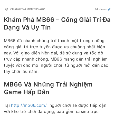
CHANGED
4 MONTHS AGO
64 views
Khám Phá MB66 – Cổng Giải Trí Đa
Dạng Và Uy Tín
MB66 đã nhanh chóng trở thành một trong những
cổng giải trí trực tuyến được ưa chuộng nhất hiện
nay. Với giao diện hiện đại, dễ sử dụng và tốc độ
truy cập nhanh chóng, MB66 mang đến trải nghiệm
tuyệt vời cho mọi người chơi, từ người mới đến các
tay chơi lâu năm.
MB66 Và Những Trải Nghiệm
Game Hấp Dẫn
Tại
http://mb66.com/
người chơi sẽ được tiếp cận
với kho trò chơi đa dạng, bao gồm casino trực