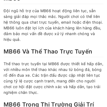
Đội ngũ hỗ trợ của MB66 hoạt động liên tục, sẵn
sàng giải đáp mọi thắc mắc. Người chơi có thể liên
hệ thông qua chat trực tuyến, email hoặc điện thoại.
MB66 luôn đặt lợi ích của khách hàng lên hàng đầu,
đảm bảo mọi vấn đề được xử lý nhanh chóng và
hiệu quả.
MB66 Và Thể Thao Trực Tuyến
Thể thao trực tuyến tại MB66 được thiết kế hấp dẫn,
với nhiều môn thể thao khác nhau từ bóng đá, bóng
rổ đến đua xe. Các trận đấu được cập nhật liên tục
cùng tỷ lệ cược cạnh tranh, mang đến cho người
chơi cơ hội đặt cược chính xác và hấp dẫn, tạo trải
nghiệm chân thực.
MB66 Trong Thị Trường Giải Trí