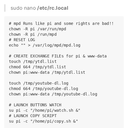
sudo nano
/etc/rc.local
# mpd Runs like pi and some rights are bad!!

chown -R pi /var/run/mpd

chown -R pi /run/mpd

# RESET LOG

echo "" > /var/log/mpd/mpd.log

# CREATE EXCHANGE FILEs for pi & www-data

touch /tmp/ytdl.list

chmod 664 /tmp/ytdl.list

chown pi:www-data /tmp/ytdl.list

touch /tmp/youtube-dl.log

chmod 664 /tmp/youtube-dl.log

chown pi:www-data /tmp/youtube-dl.log

# LAUNCH BUTTONS WATCH

su pi -c "/home/pi/watch.sh &"

# LAUNCH COPY SCRIPT

su pi -c "/home/pi/copy.sh &"
