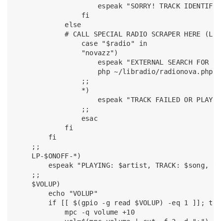
                    espeak "SORRY! TRACK IDENTIFIC
                fi

            else

            # CALL SPECIAL RADIO SCRAPER HERE (LIK
                case "$radio" in

                "novazz")

                    espeak "EXTERNAL SEARCH FOR Ra
                    php ~/libradio/radionova.php

                ;;

                *)

                    espeak "TRACK FAILED OR PLAYIN
                ;;

                esac

            fi

        fi

    ;;

    LP-$ONOFF-*)

        espeak "PLAYING: $artist, TRACK: $song, RA
    ;;

    $VOLUP)

        echo "VOLUP"

        if [[ $(gpio -g read $VOLUP) -eq 1 ]]; the
            mpc -q volume +10
