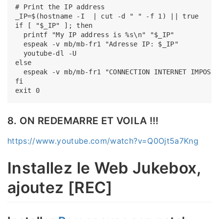
# Print the IP address

_IP=$(hostname -I  | cut -d " " -f 1) || true

if [ "$_IP" ]; then

  printf "My IP address is %s\n" "$_IP"

  espeak -v mb/mb-fr1 "Adresse IP: $_IP"

  youtube-dl -U

else

  espeak -v mb/mb-fr1 "CONNECTION INTERNET IMPOSSI
fi

8. ON REDEMARRE ET VOILA !!!
https://www.youtube.com/watch?v=Q0Ojt5a7Kng
Installez le Web Jukebox,
ajoutez [REC]