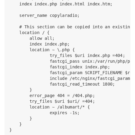
    index index.php index.html index.htm;

    server_name copylaradio;

    # This section can be copied into an existing 
    location / {

        allow all;

        index index.php;

        location ~ \.php {

                try_files $uri index.php =404;

                fastcgi_pass unix:/var/run/php/php
                fastcgi_index index.php;

                fastcgi_param SCRIPT_FILENAME $req
                include /etc/nginx/fastcgi_params;
                fastcgi_read_timeout 1800;

        }

        error_page 404 = /404.php;

        try_files $uri $uri/ =404;

        location ~ /albumart/* {

                expires -1s;

        }

    }
