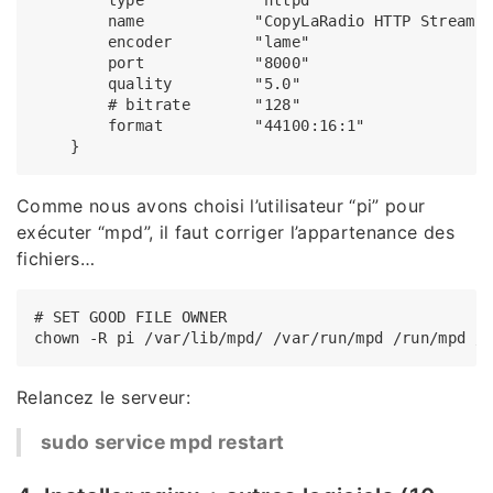
        name            "CopyLaRadio HTTP Stream"

        encoder         "lame"

        port            "8000"

        quality         "5.0"

        # bitrate       "128"

        format          "44100:16:1"

Comme nous avons choisi l’utilisateur “pi” pour
exécuter “mpd”, il faut corriger l’appartenance des
fichiers…
# SET GOOD FILE OWNER

Relancez le serveur:
sudo service mpd restart