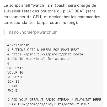
Le script shell “watch . sh” (bash) sera chargé de
surveiller l’état des boutons du pHAT BEAT (sans
consommer de CPU) et déclencher les commandes
correspondantes (appui court ou long).
nano /home/pi/watch.sh
#!/bin/bash

# BUTTONS GPIO NUMBERS FOR PHAT BEAT

# https://pinout.xyz/pinout/phat_beat#

# ADD TO /etc/local for autostart

#

ONOFF=12

VOLUP=16

VOLDO=26

BCK=13

PLAY=6

FWD=5

# ADD YOUR DEFAULT RADIO STREAM / PLAYLIST HERE - 
PLAYLIST="/home/pi/playlists/default.m3u"
