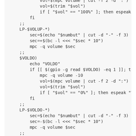
            vol=$(mpc volume | cut -f 2 -d ":")

            vol=$(trim "$vol")

            if [ "$vol" == "100%" ]; then espeak "
        fi

    ;;

    LP-$VOLUP-*)

        sec=$(echo "$numbut" | cut -d "-" -f 3)

        sec=+$(bc -l <<< "$sec * 10")

        mpc -q volume $sec

    ;;

    $VOLDO)

        echo "VOLDO"

        if [[ $(gpio -g read $VOLDO) -eq 1 ]]; the
            mpc -q volume -10

            vol=$(mpc volume | cut -f 2 -d ":")

            vol=$(trim "$vol")

            if [ "$vol" == "0%" ]; then espeak "VO
        fi

    ;;

    LP-$VOLDO-*)

        sec=$(echo "$numbut" | cut -d "-" -f 3)

        sec=-$(bc -l <<< "$sec * 10")

        mpc -q volume $sec

    ;;	
