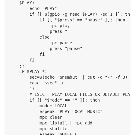
    $PLAY)

        echo "PLAY"

        if [[ $(gpio -g read $PLAY) -eq 1 ]]; then
            if [[ "$press" == "pause" ]]; then

                mpc play

                press=""

            else

                mpc pause

                press="pause"

            fi

        fi		

    ;;

    LP-$PLAY-*)

        sec=$(echo "$numbut" | cut -d "-" -f 3)

        case "$sec" in

        1)

        # 1SEC = PLAY LOCAL FILES OR DEFAULT PLAYL
        if [[ "$mode" == "" ]]; then

            mode="LOCAL"

            espeak "PLAY LOCAL MUSIC"

            mpc clear

            mpc listall | mpc add

            mpc shuffle

            espeak "SHUFFLE"
