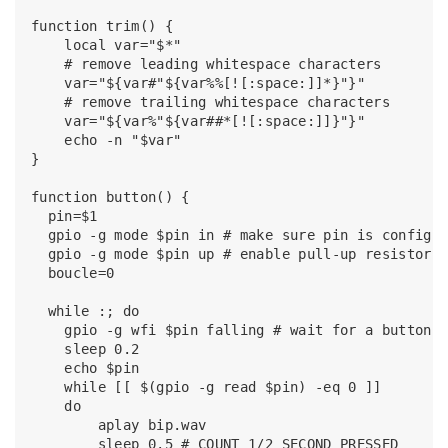
function trim() {

    local var="$*"

    # remove leading whitespace characters

    var="${var#"${var%%[![:space:]]*}"}"

    # remove trailing whitespace characters

    var="${var%"${var##*[![:space:]]}"}"   

    echo -n "$var"

}

function button() {

  pin=$1

  gpio -g mode $pin in # make sure pin is configur
  gpio -g mode $pin up # enable pull-up resistor

  boucle=0

  while :; do

    gpio -g wfi $pin falling # wait for a button a
    sleep 0.2

    echo $pin

    while [[ $(gpio -g read $pin) -eq 0 ]]

    do

        aplay bip.wav

        sleep 0.5 # COUNT 1/2 SECOND PRESSED
