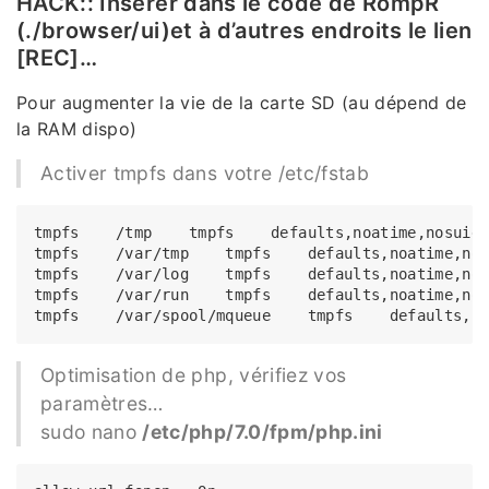
HACK:: Insérer dans le code de RompR
(./browser/ui)et à d’autres endroits le lien
[REC]…
Pour augmenter la vie de la carte SD (au dépend de
la RAM dispo)
Activer tmpfs dans votre /etc/fstab
tmpfs    /tmp    tmpfs    defaults,noatime,nosuid,
tmpfs    /var/tmp    tmpfs    defaults,noatime,nos
tmpfs    /var/log    tmpfs    defaults,noatime,nos
tmpfs    /var/run    tmpfs    defaults,noatime,nos
Optimisation de php, vérifiez vos
paramètres…
sudo nano
/etc/php/7.0/fpm/php.ini