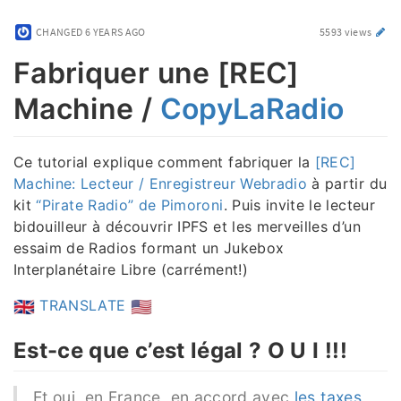
CHANGED
6 YEARS AGO
5593 views
Fabriquer une [REC]
Machine /
CopyLaRadio
Ce tutorial explique comment fabriquer la
[REC]
Machine: Lecteur / Enregistreur Webradio
à partir du
kit
“Pirate Radio” de Pimoroni
. Puis invite le lecteur
bidouilleur à découvrir IPFS et les merveilles d’un
essaim de Radios formant un Jukebox
Interplanétaire Libre (carrément!)
TRANSLATE
Est-ce que c’est légal ? O U I !!!
Et oui, en France, en accord avec
les taxes