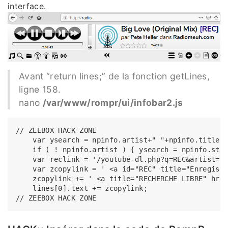
interface.
Avant “return lines;” de la fonction getLines,
ligne 158.
nano
/var/www/rompr/ui/infobar2.js
// ZEEBOX HACK ZONE

    var ysearch = npinfo.artist+" "+npinfo.title;

    if ( ! npinfo.artist ) { ysearch = npinfo.stre
    var reclink = '/youtube-dl.php?q=REC&artist=' 
    var zcopylink = ' <a id="REC" title="Enregistr
    zcopylink += ' <a title="RECHERCHE LIBRE" href
    lines[0].text += zcopylink;
