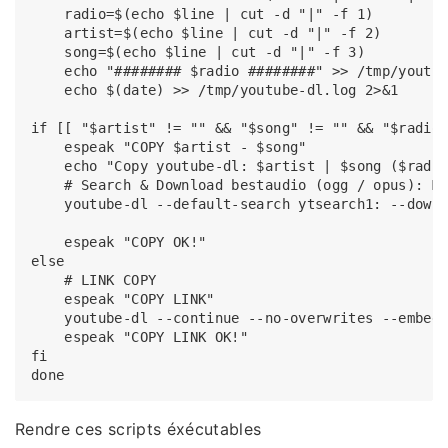
    radio=$(echo $line | cut -d "|" -f 1)	

    artist=$(echo $line | cut -d "|" -f 2)

    song=$(echo $line | cut -d "|" -f 3)

    echo "######## $radio ########" >> /tmp/youtub
    echo $(date) >> /tmp/youtube-dl.log 2>&1

if [[ "$artist" != "" && "$song" != "" && "$radio"
    espeak "COPY $artist - $song"

    echo "Copy youtube-dl: $artist | $song ($radio
    # Search & Download bestaudio (ogg / opus): ME
    youtube-dl --default-search ytsearch1: --downl
    espeak "COPY OK!"

else

    # LINK COPY

    espeak "COPY LINK"

    youtube-dl --continue --no-overwrites --embed-
    espeak "COPY LINK OK!"

fi

Rendre ces scripts éxécutables