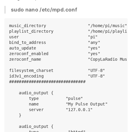
sudo nano /etc/mpd.conf
music_directory                 "/home/pi/music"

playlist_directory              "/home/pi/playlist
user                            "pi"

bind_to_address                 "any"

auto_update                     "yes"

zeroconf_enabled                "yes"

zeroconf_name                   "CopyLaRadio Music
filesystem_charset              "UTF-8"

id3v1_encoding                  "UTF-8"

###############################

    audio_output {

        type		"pulse"

        name		"My Pulse Output"

        server		"127.0.0.1"

    }

    audio_output {

        type            "httpd"
