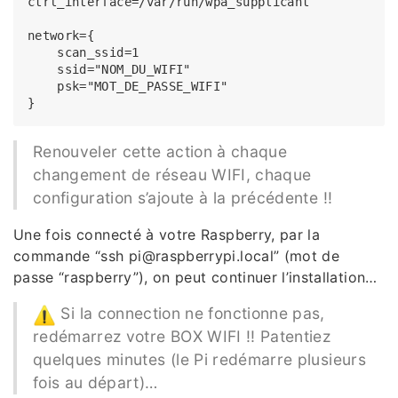
ctrl_interface=/var/run/wpa_supplicant

network={

    scan_ssid=1

    ssid="NOM_DU_WIFI"

    psk="MOT_DE_PASSE_WIFI"

Renouveler cette action à chaque
changement de réseau WIFI, chaque
configuration s’ajoute à la précédente !!
Une fois connecté à votre Raspberry, par la
commande “ssh pi@raspberrypi.local” (mot de
passe “raspberry”), on peut continuer l’installation…
Si la connection ne fonctionne pas,
redémarrez votre BOX WIFI !! Patentiez
quelques minutes (le Pi redémarre plusieurs
fois au départ)…