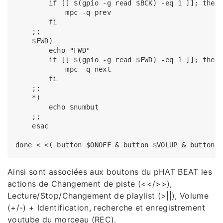
        if [[ $(gpio -g read $BCK) -eq 1 ]]; then

            mpc -q prev

        fi

    ;;

    $FWD)

        echo "FWD"

        if [[ $(gpio -g read $FWD) -eq 1 ]]; then

            mpc -q next

        fi

    ;;

    *)

        echo $numbut

    ;;

    esac

Ainsi sont associées aux boutons du pHAT BEAT les
actions de Changement de piste (<</>>),
Lecture/Stop/Changement de playlist (>||), Volume
(+/-) + Identification, recherche et enregistrement
youtube du morceau (REC).