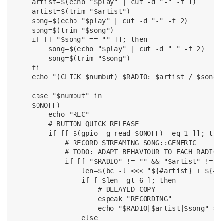
    artist=$(echo "$play" | cut -d "-" -f 1)

    artist=$(trim "$artist")

    song=$(echo "$play" | cut -d "-" -f 2)

    song=$(trim "$song")

    if [[ "$song" == "" ]]; then

        song=$(echo "$play" | cut -d " " -f 2)

        song=$(trim "$song")

    fi

    echo "(CLICK $numbut) $RADIO: $artist / $song"
    case "$numbut" in

    $ONOFF)

        echo "REC"

        # BUTTON QUICK RELEASE

        if [[ $(gpio -g read $ONOFF) -eq 1 ]]; the
            # RECORD STREAMING SONG::GENERIC

            # TODO: ADAPT BEHAVIOUR TO EACH RADIO 
            if [[ "$RADIO" != "" && "$artist" != "
                len=$(bc -l <<< "${#artist} + ${#s
                if [ $len -gt 6 ]; then

                    # DELAYED COPY

                    espeak "RECORDING"

                    echo "$RADIO|$artist|$song" >>
                else
