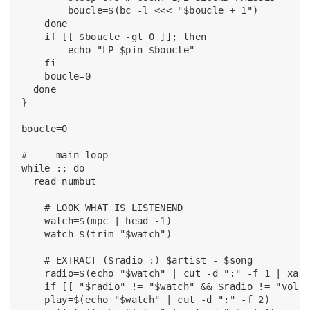
        boucle=$(bc -l <<< "$boucle + 1")

    done

    if [[ $boucle -gt 0 ]]; then

        echo "LP-$pin-$boucle"

    fi

    boucle=0

  done

}

boucle=0

# --- main loop ---

while :; do

  read numbut

    # LOOK WHAT IS LISTENEND

    watch=$(mpc | head -1)

    watch=$(trim "$watch")

    # EXTRACT ($radio :) $artist - $song

    radio=$(echo "$watch" | cut -d ":" -f 1 | xarg
    if [[ "$radio" != "$watch" && $radio != "volum
    play=$(echo "$watch" | cut -d ":" -f 2)
