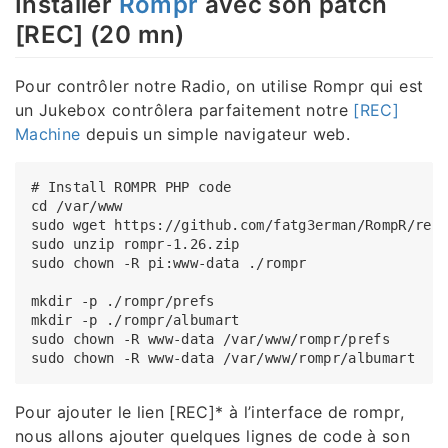
Installer
Rompr
avec son patch
[REC] (20 mn)
Pour contrôler notre Radio, on utilise Rompr qui est
un Jukebox contrôlera parfaitement notre
[REC]
Machine
depuis un simple navigateur web.
# Install ROMPR PHP code

cd /var/www

sudo wget https://github.com/fatg3erman/RompR/rele
sudo unzip rompr-1.26.zip

sudo chown -R pi:www-data ./rompr

mkdir -p ./rompr/prefs

mkdir -p ./rompr/albumart

sudo chown -R www-data /var/www/rompr/prefs

Pour ajouter le lien [REC]* à l’interface de rompr,
nous allons ajouter quelques lignes de code à son