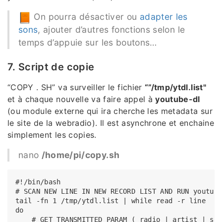
On pourra désactiver ou
adapter les
sons
, ajouter d’autres fonctions selon le
temps d’appuie sur les boutons…
7. Script de copie
“COPY . SH” va surveiller le fichier
“”/tmp/ytdl.list"
et à chaque nouvelle va faire appel à
youtube-dl
(ou module externe qui ira cherche les metadata sur
le site de la webradio). Il est asynchrone et enchaine
simplement les copies.
nano
/home/pi/copy.sh
#!/bin/bash

# SCAN NEW LINE IN NEW RECORD LIST AND RUN youtube
tail -fn 1 /tmp/ytdl.list | while read -r line

do

    # GET TRANSMITTED PARAM ( radio | artist | son