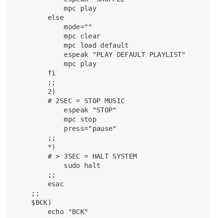
            mpc play

        else

            mode=""

            mpc clear

            mpc load default

            espeak "PLAY DEFAULT PLAYLIST"

            mpc play

        fi

        ;;

        2)

        # 2SEC = STOP MUSIC

            espeak "STOP"

            mpc stop

            press="pause"

        ;;

        *)

        # > 3SEC = HALT SYSTEM

            sudo halt

        ;;		

        esac

    ;;

    $BCK)

        echo "BCK"
