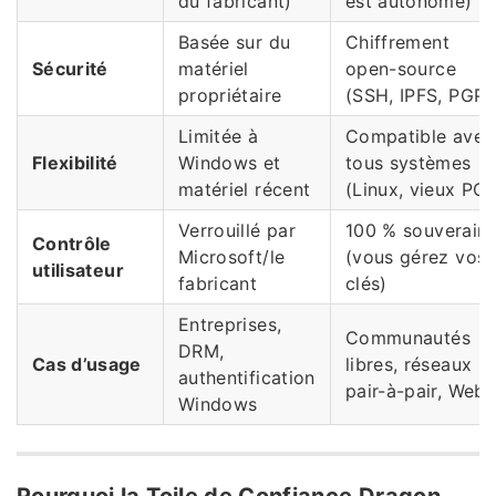
du fabricant)
est autonome)
Basée sur du
Chiffrement
Sécurité
matériel
open-source
propriétaire
(SSH, IPFS, PGP)
Limitée à
Compatible avec
Flexibilité
Windows et
tous systèmes
matériel récent
(Linux, vieux PC)
Verrouillé par
100 % souverain
Contrôle
Microsoft/le
(vous gérez vos
utilisateur
fabricant
clés)
Entreprises,
Communautés
DRM,
Cas d’usage
libres, réseaux
authentification
pair-à-pair, Web
Windows
Pourquoi la Toile de Confiance Dragon